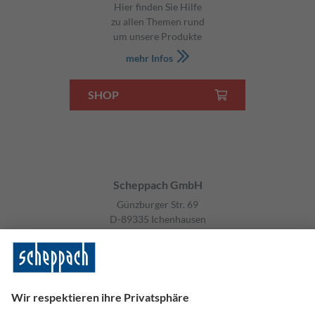
Hier finden Sie Hilfe
zu allen Themen rund
um unsere Produkte
mehr Infos
SHOP
Scheppach GmbH
Günzburger Str. 69
D-89335 Ichenhausen
tel: +49 8223 4002 0
fax: +49 8223 4002 20
info@scheppach.com
Informationen