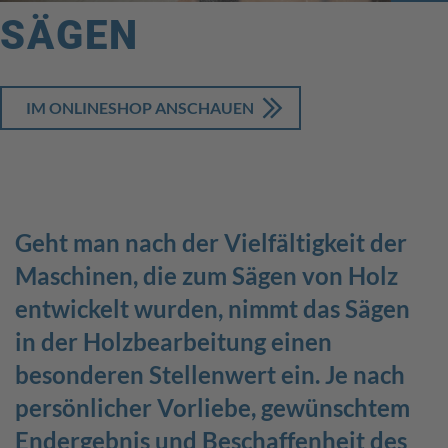
SÄGEN
IM ONLINESHOP ANSCHAUEN
GOOD
Geht man nach der Vielfältigkeit der
WORKING
Maschinen, die zum Sägen von Holz
Diesen Slogan verbinden wir nicht nur mit unseren
entwickelt wurden, nimmt das Sägen
Produkten - GOOD WORKING beziehen wir auch auf uns
in der Holzbearbeitung einen
selbst. Ein gutes Miteinander, Gesundheit und ein
besonderen Stellenwert ein. Je nach
produktives Arbeitsklima sind nur ein Teil der wichtigen
Punkte, an die wir glauben!
persönlicher Vorliebe, gewünschtem
Schnellzugriff
Endergebnis und Beschaffenheit des