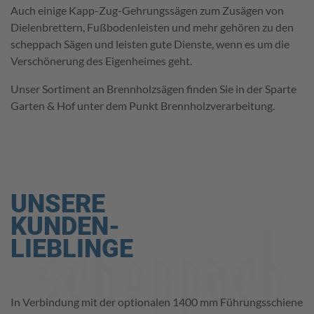
Auch einige Kapp-Zug-Gehrungssägen zum Zusägen von
Dielenbrettern, Fußbodenleisten und mehr gehören zu den
scheppach Sägen und leisten gute Dienste, wenn es um die
Verschönerung des Eigenheimes geht.
Unser Sortiment an Brennholzsägen finden Sie in der Sparte
Garten & Hof unter dem Punkt Brennholzverarbeitung.
UNSERE
KUNDEN-
LIEBLINGE
Mit der Scheppach HM140L Kapp-Zug-Gehrungssäge sind
In Verbindung mit der optionalen 1400 mm Führungsschiene
Mit der BASA3 können Sie stufenlos Gas geben, denn sie