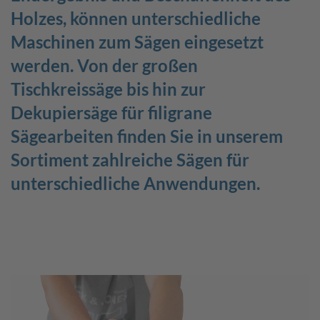
Holzes, können unterschiedliche
Stellenanzeigen
scheppach+ Programm
Maschinen zum Sägen eingesetzt
Das Unternehmen
Berufsgruppen
werden. Von der großen
Tischkreissäge bis hin zur
Arbeitgeberleistungen
Dekupiersäge für filigrane
Kontakt zum scheppach-Service
Sägearbeiten finden Sie in unserem
Sortiment zahlreiche Sägen für
unterschiedliche Anwendungen.
DE
FR
EN