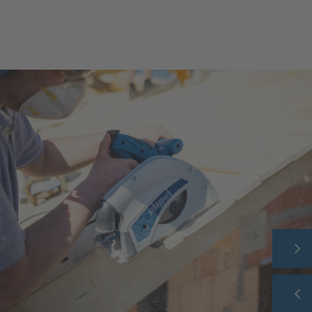
HOME
UNTERNEHMEN
PRODUKTWELT
THEMENWELT
SERVICE
KARRIERE
KONTAKT
SHOP
FAQ