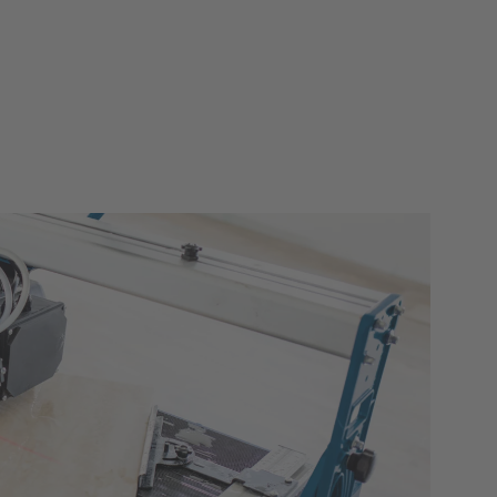
GOOD
WORKING
Nous n’associons pas seulement ce
slogan à nos produits - GOOD
WORKING fait également référence à
nous-même. Une bonne entente, une
bonne santé et une ambiance de travail
productive ne sont qu'une partie des
points forts auxquels nous croyons!
Accès rapide
Offres d’emploi
Programme scheppach+