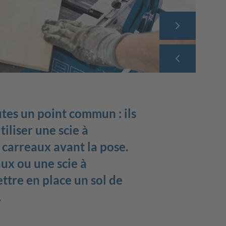
L’entreprise
Professions
Services de l’employeur
Contact avec le service après-
vente scheppach
utes un point commun : ils
iliser une scie à
carreaux avant la pose.
ux ou une scie à
ttre en place un sol de
.