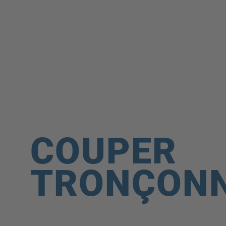
Bricolage
ACCUEIL
Parc, Jardin
ENTREPRISE
& Cour
Construire
NOTRE GAMME
& Rénover
LE BLOG
SCHEPPACH
SERVICE APRÈS-
VENTE
COUPER
CARRIÈRE
TRONÇON
CONTACT
SHOP