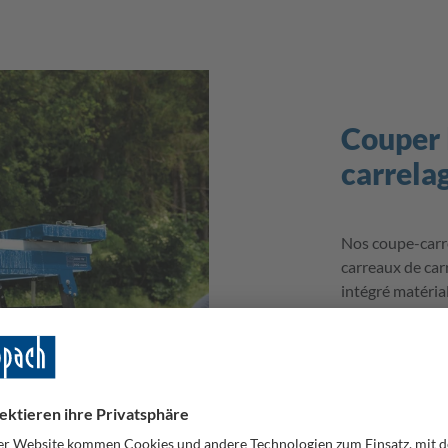
Couper l
carrela
Nos coupe-carr
carreaux de car
intégré matéria
découpe inclin
parfaite à tous 
L’outil idéal po
coupe-pavés. Grâ
pour effectuer 