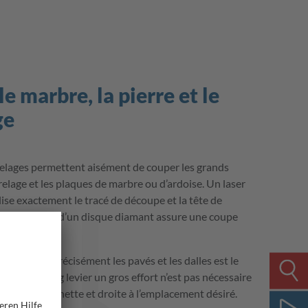
e marbre, la pierre et le
ge
elages permettent aisément de couper les grands
relage et les plaques de marbre ou d’ardoise. Un laser
lise exactement le tracé de découpe et la tête de
able pourvue d’un disque diamant assure une coupe
les angles.
ur découper précisément les pavés et les dalles est le
ce à un long levier un gros effort n’est pas nécessaire
une découpe nette et droite à l’emplacement désiré.