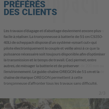
PRÉFÉRÉS
DES CLIENTS
Play
Video
Effectuez la tonte rapidement et presque sans bruit avec la
Les travaux d’élagage et d’abattage deviennent encore plus
Plus de câble qui s’emmêle et plus de gaz d’échappement lors
tondeuse à gazon électrique à batterie Scheppach MP46-
facile à réaliser. La tronçonneuse à batterie de 51 cm CS350-
de l’élagage et de la taille des haies. L’outil à batterie 2 en 1
40Li. Equipée d’un carter en acier de 46 cm, cette tondeuse
40Li de scheppach dispose d’un système «smart cut» qui
taille-haie sur perche et élagueuse de scheppach va vous
est capable de tondre de grandes surfaces en peu de temps,
pilote électroniquement le couple et veille ainsi à ce que la
permettre d’atteindre des zones très éloignées et
sans bruit et sans émettre de gaz d’échappement, grâce à son
puissance nécessaire soit toujours disponible afin d’optimiser
difficilement accessibles sans problème. Cet appareil équipé
moteur électrique alimenté par une batterie. Vous pourrez
la transmission et le temps de travail. Ceci permet, entre
d’une perche télescopique extensible jusqu’à 4 m et sur
adapter facilement la machine à vos exigences grâce au
autres, de ménager la batterie et de préserver
laquelle s’adaptent une lame de tronçonneuse de 200 mm ou
réglage de hauteur de coupe à 8 niveaux et à la fonction de «
l’environnement. Le guide-chaîne OREGON de 51 cm et la
un taille-haie de 430 mm permet de venir à bout aisément de
mulching ».
chaîne de marque OREGON permettent à cette
travaux difficiles.
tronçonneuse d’affronter tous les travaux sans difficulté.
3/3