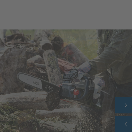
ACCUEIL
ENTREPRISE
NOTRE GAMME
LE BLOG SCHEPPACH
SERVICE APRÈS-VENTE
CARRIÈRE
CONTACT
SHOP
FAQ